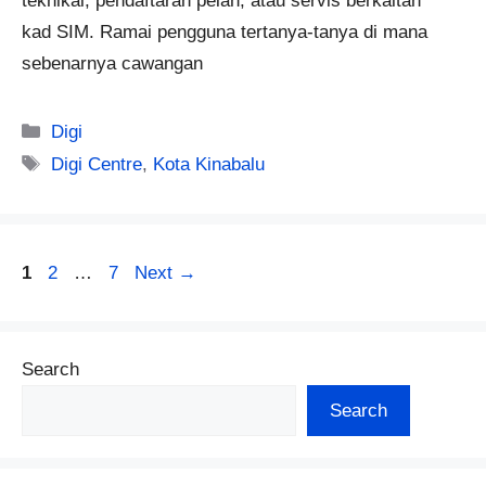
teknikal, pendaftaran pelan, atau servis berkaitan
kad SIM. Ramai pengguna tertanya-tanya di mana
sebenarnya cawangan
Categories
Digi
Tags
Digi Centre
,
Kota Kinabalu
Page
Page
Page
1
2
…
7
Next
→
Search
Search