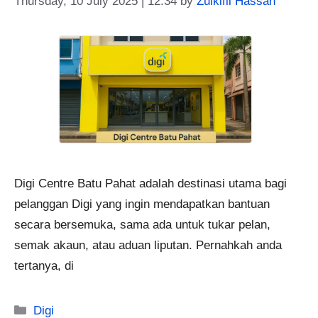
Thursday, 10 July 2025 | 12:34
by
Zulkifli Hassan
Digi Centre Batu Pahat adalah destinasi utama bagi
pelanggan Digi yang ingin mendapatkan bantuan
secara bersemuka, sama ada untuk tukar pelan,
semak akaun, atau aduan liputan. Pernahkah anda
tertanya, di
Categories
Digi