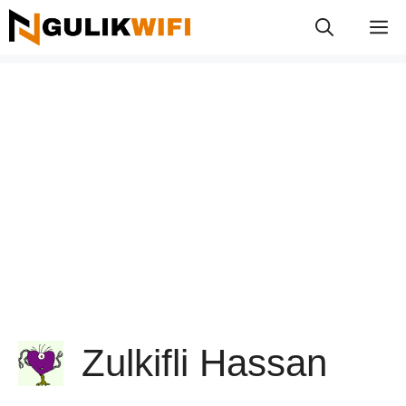
Skip
M
to
content
Zulkifli Hassan