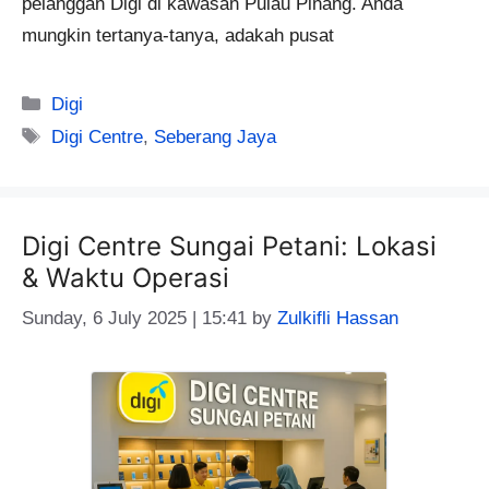
pelanggan Digi di kawasan Pulau Pinang. Anda
mungkin tertanya-tanya, adakah pusat
Categories
Digi
Tags
Digi Centre
,
Seberang Jaya
Digi Centre Sungai Petani: Lokasi
& Waktu Operasi
Sunday, 6 July 2025 | 15:41
by
Zulkifli Hassan