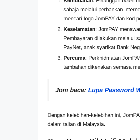
Kemudahan
: Pelanggan boleh m
sahaja melalui perbankan interne
mencari logo JomPAY dan kod p
Keselamatan
: JomPAY menawark
Pembayaran dilakukan melalui s
PayNet, anak syarikat Bank Neg
Percuma
: Perkhidmatan JomPAY
tambahan dikenakan semasa men
Jom baca:
Lupa Password Wi
Dengan kelebihan-kelebihan ini, JomPA
dalam talian di Malaysia.