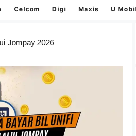
e
Celcom
Digi
Maxis
U Mobi
alui Jompay 2026