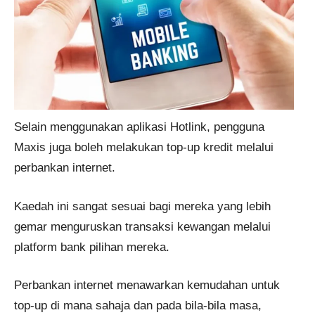
Selain menggunakan aplikasi Hotlink, pengguna
Maxis juga boleh melakukan top-up kredit melalui
perbankan internet.
Kaedah ini sangat sesuai bagi mereka yang lebih
gemar menguruskan transaksi kewangan melalui
platform bank pilihan mereka.
Perbankan internet menawarkan kemudahan untuk
top-up di mana sahaja dan pada bila-bila masa,