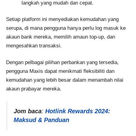
langkah yang mudah dan cepat.
Setiap platform ini menyediakan kemudahan yang
serupa, di mana pengguna hanya perlu log masuk ke
akaun bank mereka, memilih amaun top-up, dan
mengesahkan transaksi.
Dengan pelbagai pilihan perbankan yang tersedia,
pengguna Maxis dapat menikmati fleksibiliti dan
kemudahan yang lebih besar dalam menambah nilai
akaun prabayar mereka.
Jom baca
:
Hotlink Rewards 2024:
Maksud & Panduan