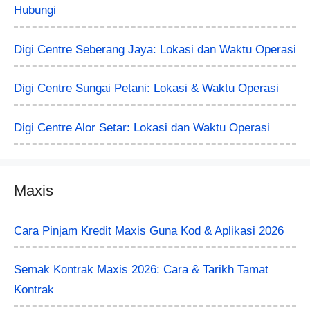
Hubungi
Digi Centre Seberang Jaya: Lokasi dan Waktu Operasi
Digi Centre Sungai Petani: Lokasi & Waktu Operasi
Digi Centre Alor Setar: Lokasi dan Waktu Operasi
Maxis
Cara Pinjam Kredit Maxis Guna Kod & Aplikasi 2026
Semak Kontrak Maxis 2026: Cara & Tarikh Tamat
Kontrak