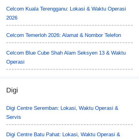
Celcom Kuala Terengganu: Lokasi & Waktu Operasi
2026
Celcom Temerloh 2026: Alamat & Nombor Telefon
Celcom Blue Cube Shah Alam Seksyen 13 & Waktu
Operasi
Digi
Digi Centre Seremban: Lokasi, Waktu Operasi &
Servis
Digi Centre Batu Pahat: Lokasi, Waktu Operasi &