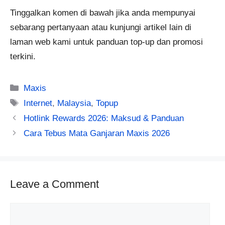
Tinggalkan komen di bawah jika anda mempunyai
sebarang pertanyaan atau kunjungi artikel lain di
laman web kami untuk panduan top-up dan promosi
terkini.
Categories
Maxis
Tags
Internet
,
Malaysia
,
Topup
Hotlink Rewards 2026: Maksud & Panduan
Cara Tebus Mata Ganjaran Maxis 2026
Leave a Comment
Comment