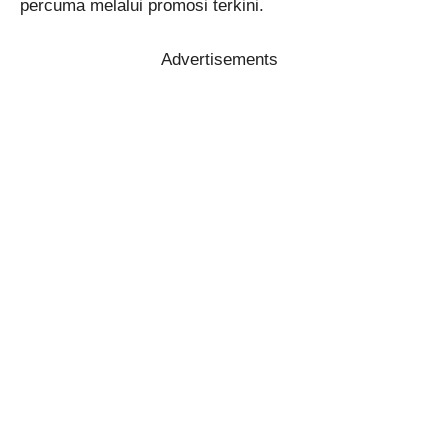
percuma melalui promosi terkini.
Advertisements