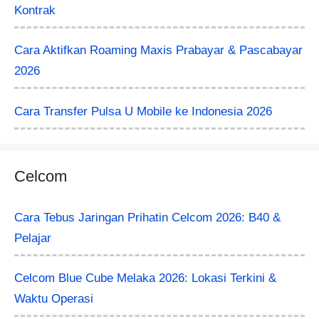
Kontrak
Cara Aktifkan Roaming Maxis Prabayar & Pascabayar
2026
Cara Transfer Pulsa U Mobile ke Indonesia 2026
Celcom
Cara Tebus Jaringan Prihatin Celcom 2026: B40 &
Pelajar
Celcom Blue Cube Melaka 2026: Lokasi Terkini &
Waktu Operasi