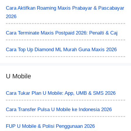
Cara Aktifkan Roaming Maxis Prabayar & Pascabayar
2026
Cara Terminate Maxis Postpaid 2026: Penalti & Caj
Cara Top Up Diamond ML Murah Guna Maxis 2026
U Mobile
Cara Tukar Plan U Mobile: App, UMB & SMS 2026
Cara Transfer Pulsa U Mobile ke Indonesia 2026
FUP U Mobile & Polisi Penggunaan 2026