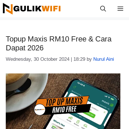
Skip
M
to
content
Topup Maxis RM10 Free & Cara
Dapat 2026
Wednesday, 30 October 2024 | 18:29
by
Nurul Aini