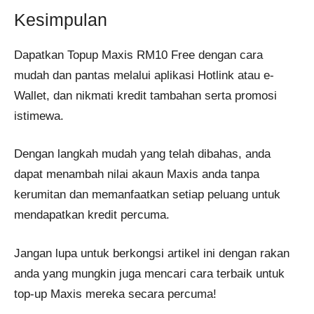
Kesimpulan
Dapatkan Topup Maxis RM10 Free dengan cara
mudah dan pantas melalui aplikasi Hotlink atau e-
Wallet, dan nikmati kredit tambahan serta promosi
istimewa.
Dengan langkah mudah yang telah dibahas, anda
dapat menambah nilai akaun Maxis anda tanpa
kerumitan dan memanfaatkan setiap peluang untuk
mendapatkan kredit percuma.
Jangan lupa untuk berkongsi artikel ini dengan rakan
anda yang mungkin juga mencari cara terbaik untuk
top-up Maxis mereka secara percuma!