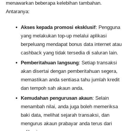
menawarkan beberapa kelebihan tambahan.
Antaranya:
Akses kepada promosi eksklusif
: Pengguna
yang melakukan top-up melalui aplikasi
berpeluang mendapat bonus data internet atau
cashback yang tidak tersedia di saluran lain.
Pemberitahuan langsung
: Setiap transaksi
akan disertai dengan pemberitahuan segera,
memastikan anda sentiasa tahu jumlah kredit
dan tempoh sah akaun anda.
Kemudahan pengurusan akaun
: Selain
menambah nilai, anda juga boleh memeriksa
baki data, melihat sejarah transaksi, dan
mengurus akaun prabayar anda terus dari