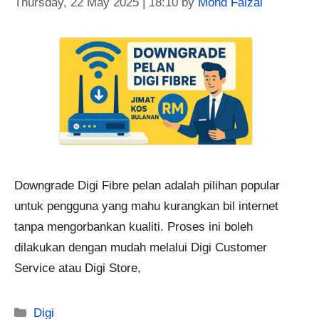
Thursday, 22 May 2025 | 18:10
by
Mohd Faizal
Downgrade Digi Fibre pelan adalah pilihan popular
untuk pengguna yang mahu kurangkan bil internet
tanpa mengorbankan kualiti. Proses ini boleh
dilakukan dengan mudah melalui Digi Customer
Service atau Digi Store,
Categories
Digi