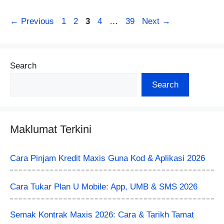
Page
Page
Page
Page
Page
←
Previous
1
2
3
4
…
39
Next
→
Search
Search
Maklumat Terkini
Cara Pinjam Kredit Maxis Guna Kod & Aplikasi 2026
Cara Tukar Plan U Mobile: App, UMB & SMS 2026
Semak Kontrak Maxis 2026: Cara & Tarikh Tamat