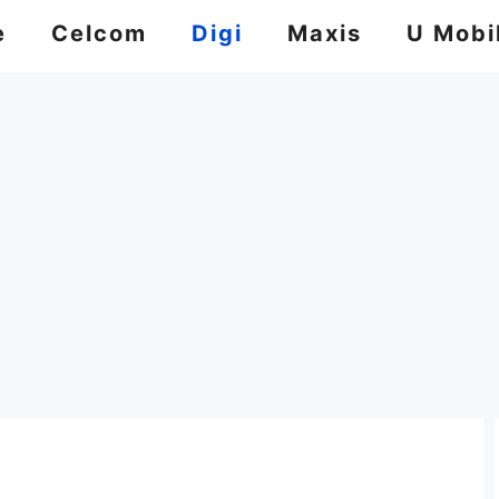
e
Celcom
Digi
Maxis
U Mobi