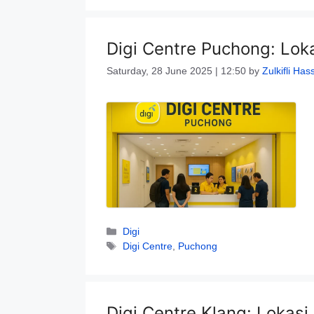
Digi Centre Puchong: Lok
Saturday, 28 June 2025 | 12:50
by
Zulkifli Has
Categories
Digi
Tags
Digi Centre
,
Puchong
Digi Centre Klang: Lokasi