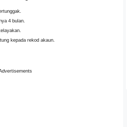
ertunggak.
nya 4 bulan.
kelayakan.
ung kepada rekod akaun.
Advertisements