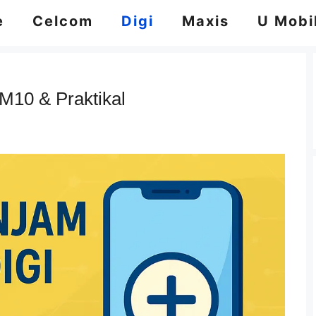
e
Celcom
Digi
Maxis
U Mobi
RM10 & Praktikal