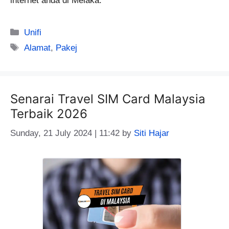
internet anda di Melaka.
Categories
Unifi
Tags
Alamat
,
Pakej
Senarai Travel SIM Card Malaysia
Terbaik 2026
Sunday, 21 July 2024 | 11:42
by
Siti Hajar