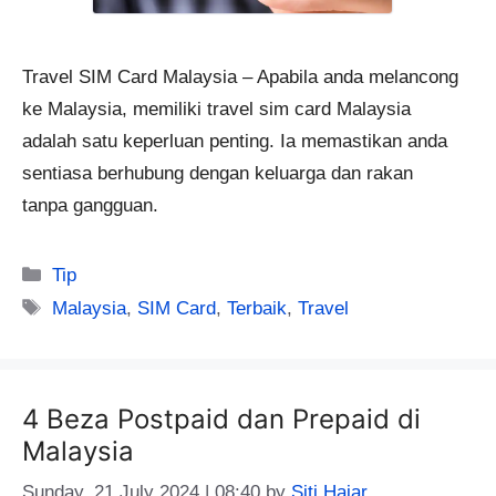
Travel SIM Card Malaysia – Apabila anda melancong
ke Malaysia, memiliki travel sim card Malaysia
adalah satu keperluan penting. Ia memastikan anda
sentiasa berhubung dengan keluarga dan rakan
tanpa gangguan.
Categories
Tip
Tags
Malaysia
,
SIM Card
,
Terbaik
,
Travel
4 Beza Postpaid dan Prepaid di
Malaysia
Sunday, 21 July 2024 | 08:40
by
Siti Hajar