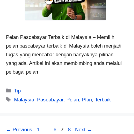
Pelan Pascabayar Terbaik di Malaysia – Memilih
pelan pascabayar terbaik di Malaysia boleh menjadi
tugas yang mencabar dengan banyaknya pilihan
yang ada. Artikel ini akan membimbing anda melalui
pelbagai pelan
Categories
Tip
Tags
Malaysia
,
Pascabayar
,
Pelan
,
Plan
,
Terbaik
Page
Page
Page
Page
←
Previous
1
…
6
7
8
Next
→